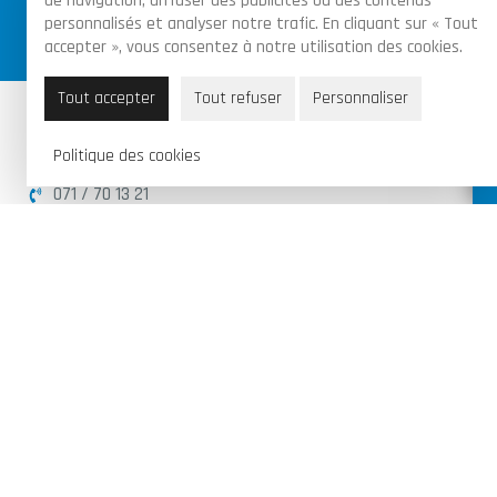
de navigation, diffuser des publicités ou des contenus
Achats sécurisés par certificat SSL sur toutes
personnalisés et analyser notre trafic. En cliquant sur « Tout
les commandes
accepter », vous consentez à notre utilisation des cookies.
Tout accepter
Tout refuser
Personnaliser
Piraux Valentin & Fils SRL
Politique des cookies
Route de Florennes 95B, 6280 Gerpinnes
071 / 70 13 21
info@garagepirauxv.be
BE 0502 889 966