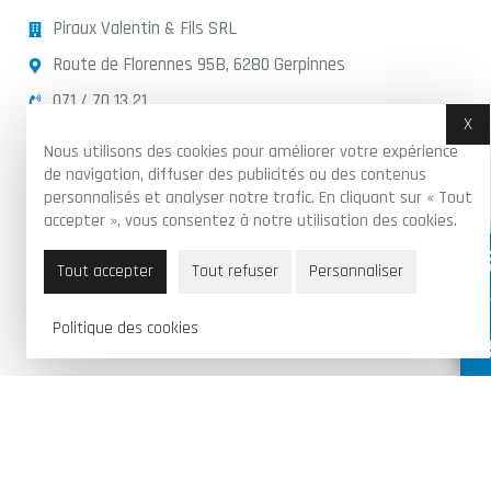
Piraux Valentin & Fils SRL
Route de Florennes 95B, 6280 Gerpinnes
071 / 70 13 21
X
Ma
info@garagepirauxv.be
Nous utilisons des cookies pour améliorer votre expérience
BE 0502 889 966
de navigation, diffuser des publicités ou des contenus
personnalisés et analyser notre trafic. En cliquant sur « Tout
accepter », vous consentez à notre utilisation des cookies.
Tout accepter
Tout refuser
Personnaliser
Politique des cookies