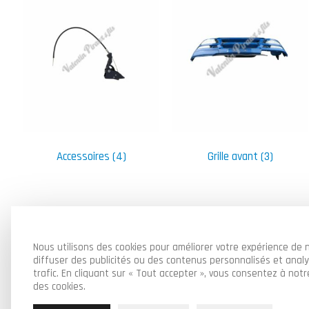
Accessoires
(4)
Grille avant
(3)
Nous utilisons des cookies pour améliorer votre expérience de n
diffuser des publicités ou des contenus personnalisés et anal
Piraux Valentin & Fils SRL
trafic. En cliquant sur « Tout accepter », vous consentez à notre
Route de Florennes 95B, 6280 Gerpinnes
des cookies.
071 / 70 13 21