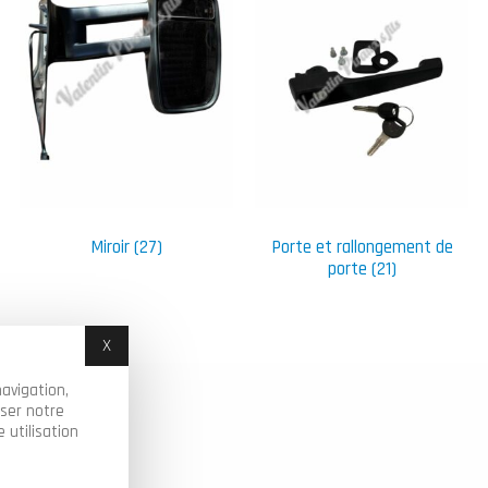
Miroir
(27)
Porte et rallongement de
porte
(21)
X
Masquer le bandeau des cookies
avigation,
yser notre
 utilisation