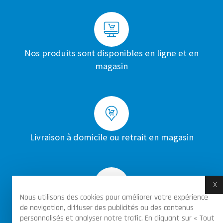
Nos produits sont disponibles en ligne et en
magasin
Livraison à domicile ou retrait en magasin
X
M
Nous utilisons des cookies pour améliorer votre expérience
Achats sécurisés par certificat SSL sur toutes
de navigation, diffuser des publicités ou des contenus
personnalisés et analyser notre trafic. En cliquant sur « Tout
les commandes