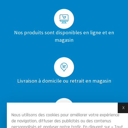
Nos produits sont disponibles en ligne et en
magasin
Livraison à domicile ou retrait en magasin
X
M
Nous utilisons des cookies pour améliorer votre expérience
de navigation, diffuser des publicités ou des contenus
Achats sécurisés par certificat SSL sur toutes
personnalisés et analyser notre trafic. En cliquant sur « Tout