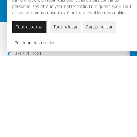
de navigation, diffuser des publicités ou des contenus
Achats sécurisés par certificat SSL sur toutes
personnalisés et analyser notre trafic. En cliquant sur « Tout
les commandes
accepter », vous consentez à notre utilisation des cookies.
Tout accepter
Tout refuser
Personnaliser
Piraux Valentin & Fils SRL
Politique des cookies
Route de Florennes 95B, 6280 Gerpinnes
071 / 70 13 21
info@garagepirauxv.be
BE 0502 889 966