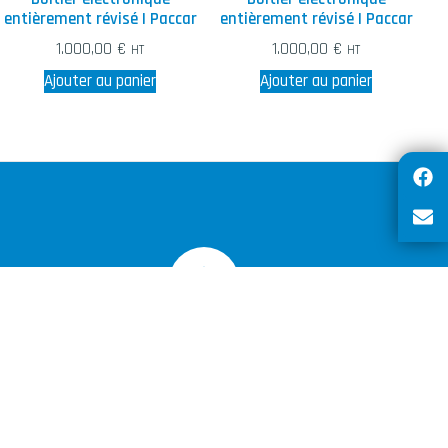
entièrement révisé | Paccar
entièrement révisé | Paccar
1.000,00
€
1.000,00
€
HT
HT
Ajouter au panier
Ajouter au panier
Achats sécurisés par certificat SSL
sur toutes les commandes