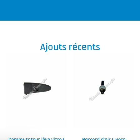
Ajouts récents
Commutateur lève vitre |
Raccord d’air | Iveco