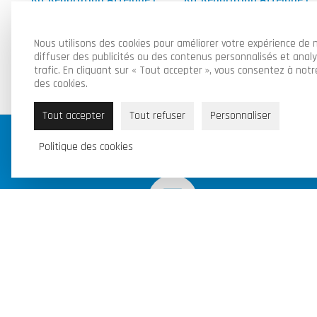
JOST
JOST
150,00
€
200,00
€
HT
HT
Nous utilisons des cookies pour améliorer votre expérience de n
Ajouter au panier
Ajouter au panier
diffuser des publicités ou des contenus personnalisés et anal
trafic. En cliquant sur « Tout accepter », vous consentez à notre
des cookies.
Tout accepter
Tout refuser
Personnaliser
Politique des cookies
Nos produits sont disponibles en
ligne et en magasin