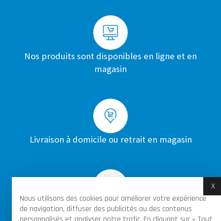
Nos produits sont disponibles en ligne et en
magasin
Livraison à domicile ou retrait en magasin
X
M
Nous utilisons des cookies pour améliorer votre expérience
de navigation, diffuser des publicités ou des contenus
Achats sécurisés par certificat SSL sur toutes
personnalisés et analyser notre trafic. En cliquant sur « Tout