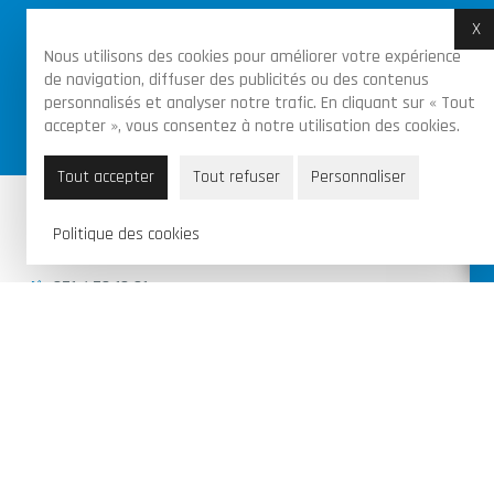
X
M
Nous utilisons des cookies pour améliorer votre expérience
de navigation, diffuser des publicités ou des contenus
Achats sécurisés par certificat SSL sur toutes
personnalisés et analyser notre trafic. En cliquant sur « Tout
accepter », vous consentez à notre utilisation des cookies.
les commandes
Tout accepter
Tout refuser
Personnaliser
Piraux Valentin & Fils SRL
Politique des cookies
Route de Florennes 95B, 6280 Gerpinnes
071 / 70 13 21
info@garagepirauxv.be
BE 0502 889 966