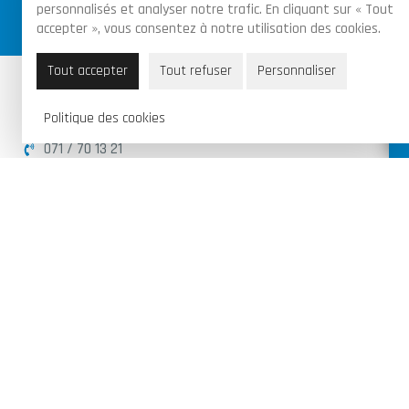
personnalisés et analyser notre trafic. En cliquant sur « Tout
les commandes
accepter », vous consentez à notre utilisation des cookies.
Tout accepter
Tout refuser
Personnaliser
Piraux Valentin & Fils SRL
Politique des cookies
Route de Florennes 95B, 6280 Gerpinnes
071 / 70 13 21
info@garagepirauxv.be
BE 0502 889 966