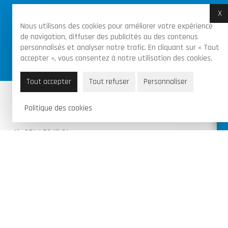
X
M
Nous utilisons des cookies pour améliorer votre expérience
de navigation, diffuser des publicités ou des contenus
Achats sécurisés par certificat SSL sur toutes
personnalisés et analyser notre trafic. En cliquant sur « Tout
accepter », vous consentez à notre utilisation des cookies.
les commandes
Tout accepter
Tout refuser
Personnaliser
Piraux Valentin & Fils SRL
Politique des cookies
Route de Florennes 95B, 6280 Gerpinnes
071 / 70 13 21
info@garagepirauxv.be
BE 0502 889 966