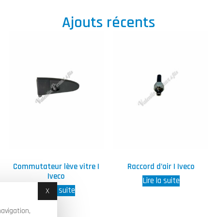
Ajouts récents
Commutateur lève vitre |
Raccord d’air | Iveco
Iveco
Lire la suite
Lire la suite
X
Masquer le bandeau des cookies
avigation,