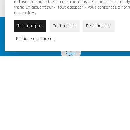
diffuser des publicités ou des contenus personnalisés et anal
trafic. En cliquant sur « Tout accepter », vous consentez à notre
des cookies.
Tout accepter
Tout refuser
Personnaliser
Politique des cookies
Nos produits sont disponibles en
ligne et en magasin
Piraux Valentin & Fils SRL
Route de Florennes 95B, 6280 Gerpinnes