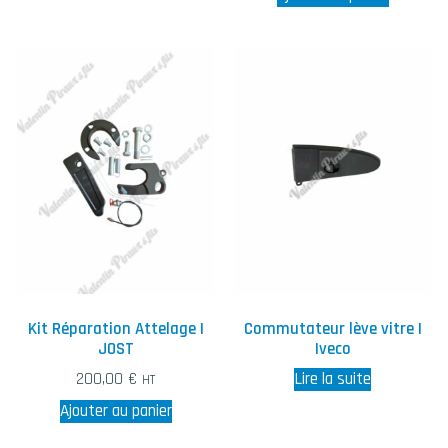
Kit Réparation Attelage |
Commutateur lève vitre |
JOST
Iveco
200,00
€
Lire la suite
HT
Ajouter au panier