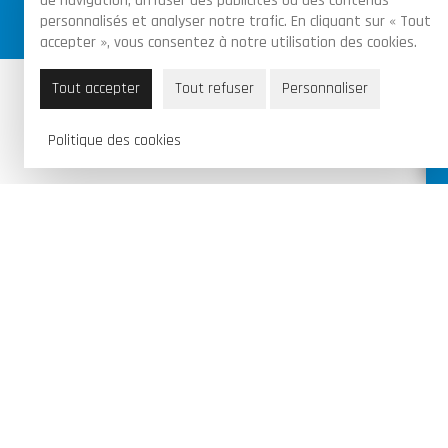
de navigation, diffuser des publicités ou des contenus
les commandes
personnalisés et analyser notre trafic. En cliquant sur « Tout
accepter », vous consentez à notre utilisation des cookies.
Tout accepter
Tout refuser
Personnaliser
Piraux Valentin & Fils SRL
Route de Florennes 95B, 6280 Gerpinnes
Politique des cookies
071 / 70 13 21
info@garagepirauxv.be
BE 0502 889 966