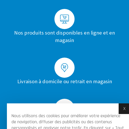
Nos produits sont disponibles en ligne et en
magasin
Livraison à domicile ou retrait en magasin
X
M
Nous utilisons des cookies pour améliorer votre expérience
de navigation, diffuser des publicités ou des contenus
Achats sécurisés par certificat SSL sur toutes
personnalisés et analyser notre trafic. En cliquant sur « Tout