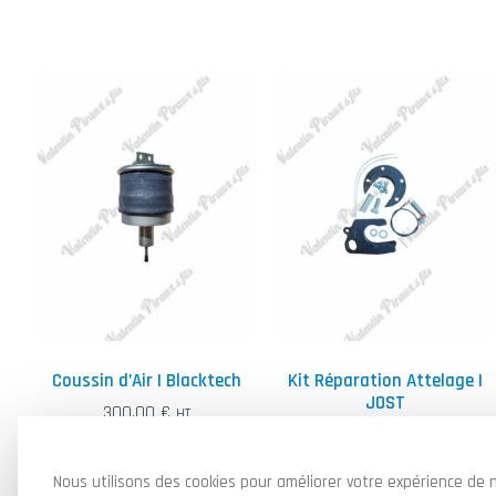
Coussin d’Air | Blacktech
Kit Réparation Attelage |
JOST
300,00
€
HT
150,00
€
HT
Ajouter au panier
Ajouter au panier
Nous utilisons des cookies pour améliorer votre expérience de n