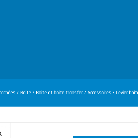
tachées
/
Boîte
/
Boîte et boîte transfer
/
Accessoires
/ Levier boit