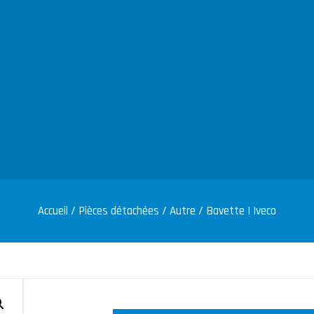
Accueil
/
Pièces détachées
/
Autre
/ Bavette | Iveco