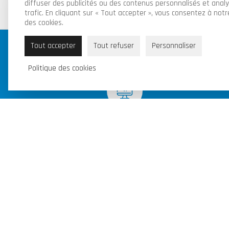
diffuser des publicités ou des contenus personnalisés et anal
trafic. En cliquant sur « Tout accepter », vous consentez à notre
des cookies.
Tout accepter
Tout refuser
Personnaliser
Politique des cookies
Nos produits sont disponibles en
ligne et en magasin
Piraux Valentin & Fils SRL
Route de Florennes 95B, 6280 Gerpinnes