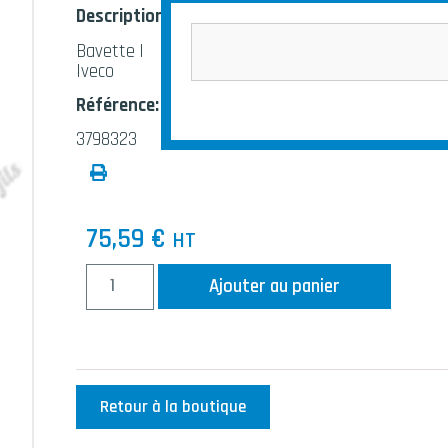
Description:
Bavette |
Iveco
Référence:
3798323
75,59
€
HT
Ajouter au panier
Retour à la boutique