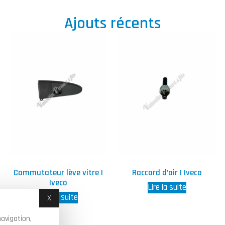
Ajouts récents
Commutateur lève vitre |
Raccord d’air | Iveco
Iveco
Lire la suite
Lire la suite
X
Masquer le bandeau des cookies
avigation,